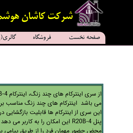
شرکت کاشان هوشمند
صفحه نخست
فروشگاه
گالری(پ
فیل
عکس
این سری از اینترکام ها قابلیت بازگشایی درب با کارتD
پنل R20B-4 این امکان را به کاربر م
محض حضور مهمان فرد را از طریق پیامی به 