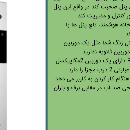
یق پنل صحبت کند در واقع این پنل
ور کنترل و مدیریت کند
خانه هوشمند، تاچ پنل ها با
تصال زنگ ها به سیستم DVR و NVR پنل زنگ شما مثل یک دوربین
وربین ثانویه ندارید
در سری اینترکام های کدینگ ، مدل R20B-4 دارای یک دوربین 2مگاپیکسل
هنگام کار کردن به کاربر می دهد
فاده از پروتکل IP65 ، با طراحی ضد آب در مقابل برف و باران