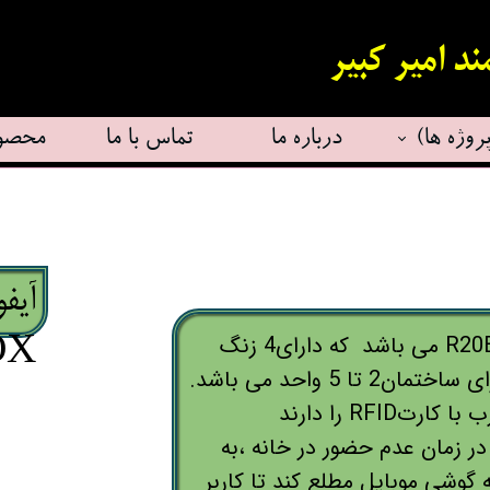
 امیر کبیر
روژه ها)
درباره ما
تماس با ما
محصو
م ها
ت
 ها
ت
از سری اینترکام های چند زنگ، اینترکام R20B-4 می باشد که دارای4 زنگ
قفل و 
OX
می باشد اینترکام های چند زنگ مناسب برای ساختمان2 تا 5 واحد می باشد.
RFI را دارند
ی دهد در زمان عدم حضور در خانه ،به
گوشی موبایل مطلع کند تا کاربر