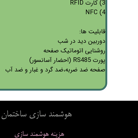
3) کارت RFID
4) NFC
قابلیت ها:
دوربین دید در شب
روشنایی اتوماتیک صفحه
پورت RS485 (احضار آسانسور)
صفحه ضد ضربه،ضد گرد و غبار و ضد آب
هوشمند سازی ساختمان
هزینه هوشمند سازی