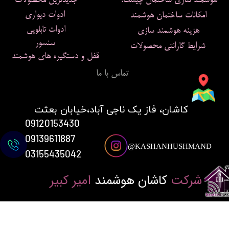
هوشمند سازی ساختمان چیست؟
جدیدترین محصولات
ادوات دیواری
امکانات ساختمان هوشمند
ادوات تابلویی
هزینه هوشمند سازی
سنسور
شرایط گارانتی محصولات
قفل و دستگیره های هوشمند
تماس با ما
​کاشان، فاز یک ناجی آباد،خیابان بعثت
09120153430
09139611887
KASHANHUSHMAND@
03155435042
شرکت
کاشان هوشمند
امیر کبیر