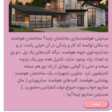
میدونی هوشمندسازی ساختمان چیه؟ ساختمان هوشمند
یه مکان لوکسه که کار و زندگی در آن خیلی راحت تر و
جذابتره،توی خونه هوشمند دیگه کلیدهای یک پل ،دو پل
به تعداد زیاد وجود نداره ،کنترل همه چیز یک پارچه
میشه و حتی با گوشی موبایل از راه دور هم میشه
کنترلشون کرد. عناوین تجهیزات یک ساختمان هوشمند :
روشنایی هوشمند کلیدهای هوشمند سناریوپذیر ( مثل
سناریو خواب،ورود،خروج،تولد،کنفرانس،حضور و...)
نمیدونی سناریو چیه؟بیا …
بیشتر