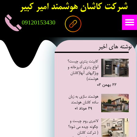
شرکت کاشان هوشمند امیر کبیر
09120153430
نوشته های اخیر
کابینت پنتری چیست؟
انواع پنتری آشپزخانه و
ویژگیهای آنها(کاشان
هوشمند)
۲۲ بهمن ۰۲
هوشمند سازی به زبان
ساده کاشان هوشمند
۲۹ مرداد ۰۱
لاندری روم چیست و
چگونه چیده می شود؟
( شرکت کاشان