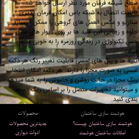
سطح شیشه فرمان مورد نظر ارسال خواهد شد.
قابلیت اتصال به شبکه باس امکان فرمان پذیری
سناریو و عکس العمل های گروهی را ممکن میسازد.
جلوه و زیبایی این کلید ها بر روی دیوار های منزل
حس تکنولوژی در زندگی روزمره را به خوبی منتقل
میکند.​​​​​​​
کلید ها و پنل های لمسی قابلیت تغییر رنگ هر دکمه
لمسی به صورت مجزا را دارند. هر دکمه امکان انتخاب
رنگ مجزا در حالت روشن و خاموش را به شما میدهد
و میتوانید تجهیزات متصل را بر اساس رنگ دسته
بندی کنید.​​​​​​​
محصولات
هوشمند سازی ساختمان
هوشمند سازی ساختمان چیست؟
جدیدترین محصولات
ادوات دیواری
امکانات ساختمان هوشمند