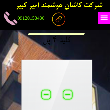
شرکت کاشان هوشمند امیر کبیر
09120153430
کلید 4 پل